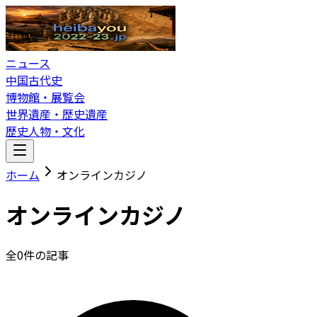
ニュース
中国古代史
博物館・展覧会
世界遺産・歴史遺産
歴史人物・文化
ホーム
オンラインカジノ
オンラインカジノ
全
0
件の記事